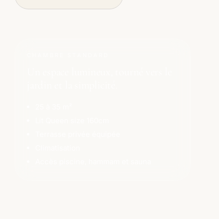
CHAMBRE STANDARD
Un espace lumineux, tourné vers le
jardin et la simplicité.
25 à 35 m²
Lit Queen size 160cm
Terrasse privée équipée
Climatisation
Accès piscine, hammam et sauna