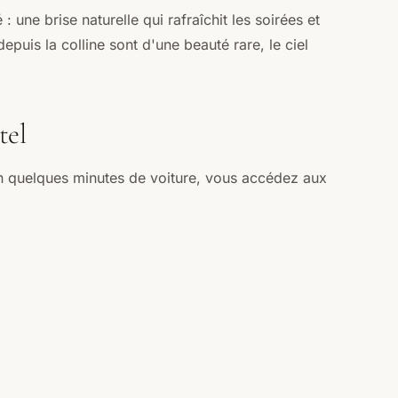
 une brise naturelle qui rafraîchit les soirées et
epuis la colline sont d'une beauté rare, le ciel
tel
En quelques minutes de voiture, vous accédez aux
ggia et son sable fin bordé de pins parasols, Santa
e en coquillage, classée parmi les plus belles
s, accessibles à pied depuis les sentiers du littoral,
en Corse