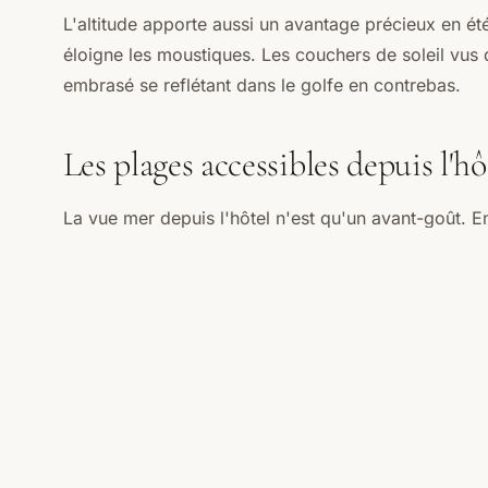
L'altitude apporte aussi un avantage précieux en été :
éloigne les moustiques. Les couchers de soleil vus d
embrasé se reflétant dans le golfe en contrebas.
Les plages accessibles depuis l'hô
La vue mer depuis l'hôtel n'est qu'un avant-goût. 
plages les plus réputées de
Corse du Sud
: Palomba
Giulia et sa lagune turquoise, la Rondinara et sa bai
d'Europe.
Notre équipe vous indiquera les criques moins connue
pour des journées de baignade en toute intimité.
Réserver une chambre vue mer 