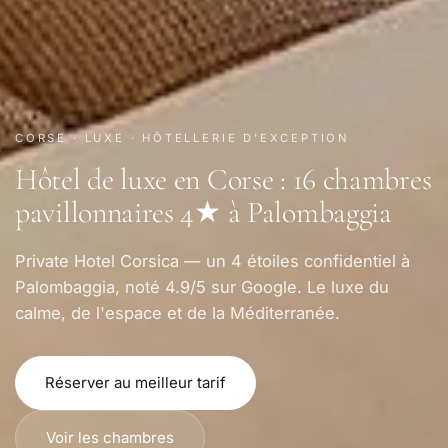
CORSE · LUXE · HÔTELLERIE D'EXCEPTION
Hôtel de luxe en Corse : 16 chambres
pavillonnaires 4★ à Palombaggia
Private Hotel Corsica — un 4 étoiles confidentiel à
Palombaggia, noté 4.9/5 sur Google. Le luxe du
calme, de l'espace et de la Méditerranée.
Réserver au meilleur tarif
Voir les chambres