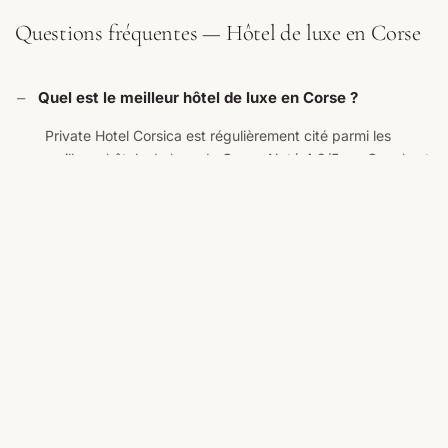
Questions fréquentes — Hôtel de luxe en Corse
Quel est le meilleur hôtel de luxe en Corse ?
Private Hotel Corsica est régulièrement cité parmi les
meilleurs hôtels de luxe de Corse. Noté 4.9/5 sur Google et
9.4/10 sur Booking.com, il se distingue par son concept
unique : 16 chambres pavillonnaires, adultes uniquement,
piscine panoramique face au golfe de Porto-Vecchio, à 10
minutes de Palombaggia.
Où séjourner en Corse du Sud pour un séjour de luxe ?
Les enfants sont-ils acceptés ?
L'hôtel a-t-il une piscine ?